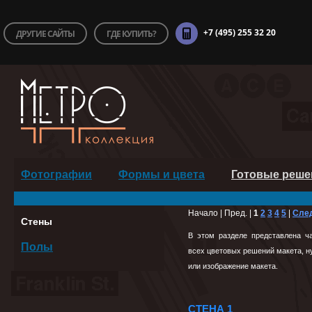
+7 (495) 255 32 20
ДРУГИЕ САЙТЫ
ГДЕ КУПИТЬ?
Фотографии
Формы и цвета
Готовые реше
Начало | Пред. |
1
2
3
4
5
|
След
Стены
В этом разделе представлена ч
Полы
всех цветовых решений макета, ну
или изображение макета.
СТЕНА 1