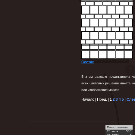
Состав
В этом разделе представлена ч
всех цветовых решений макета, ну
или изображение макета.
Начало | Пред. |
1
2
3
4
5
|
След
Пользователи:
24 часа
330
на линии
4