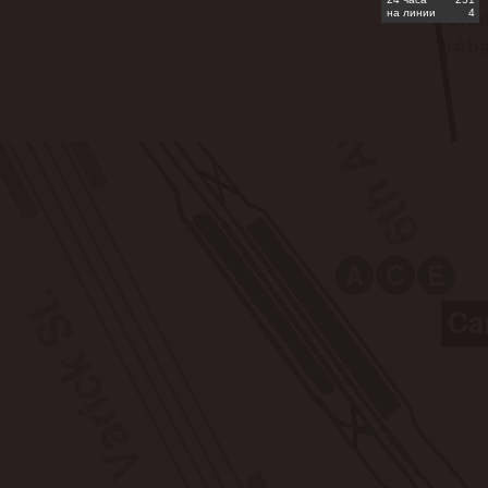
на линии
4