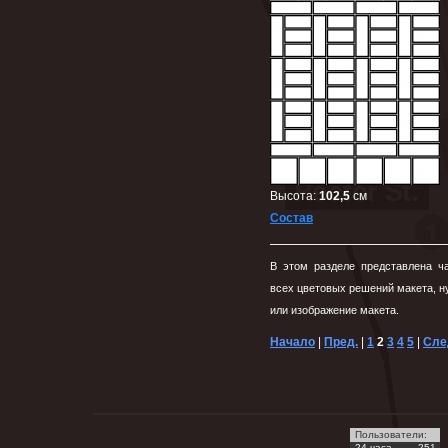
Высота:
102,5
cм
Состав
В этом разделе представлена ч
всех цветовых решений макета, ну
или изображение макета.
Начало
|
Пред.
|
1
2
3
4
5
|
Сле
Пользователи:
24 часа
251