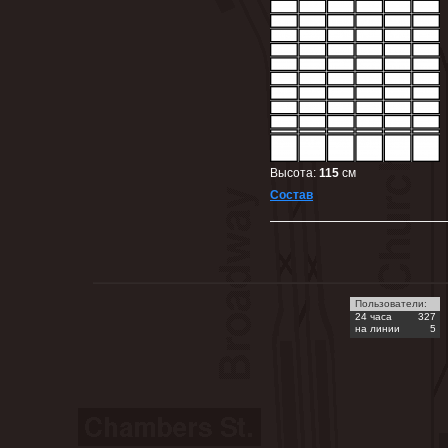
Высота:
115
cм
Состав
Пользователи:
24 часа
327
на линии
5